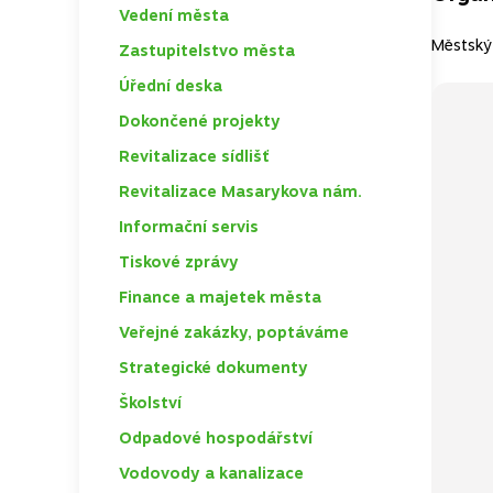
Vedení města
TOGGLE
Městský 
Zastupitelstvo města
TOGGLE
Úřední deska
TOGGLE
Dokončené projekty
TOGGLE
Revitalizace sídlišť
TOGGLE
Revitalizace Masarykova nám.
Informační servis
TOGGLE
Tiskové zprávy
Finance a majetek města
TOGGLE
Veřejné zakázky, poptáváme
TOGGLE
Strategické dokumenty
TOGGLE
Školství
TOGGLE
Odpadové hospodářství
TOGGLE
Vodovody a kanalizace
TOGGLE