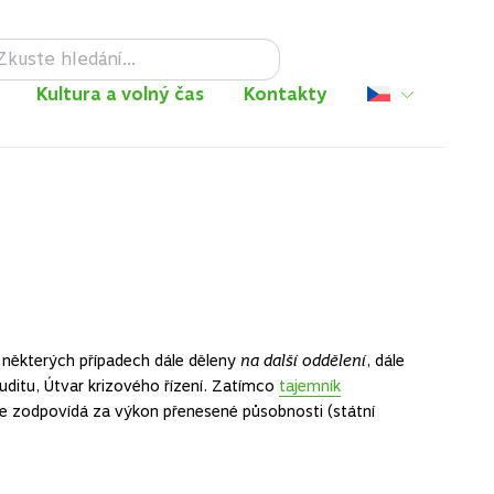
Facebook
Instagram
TikTok
RSS
Kultura a volný čas
Kontakty
v některých případech dále děleny
na další oddělení
, dále
auditu, Útvar krizového řízení. Zatímco
tajemník
e zodpovídá za výkon přenesené působnosti (státní