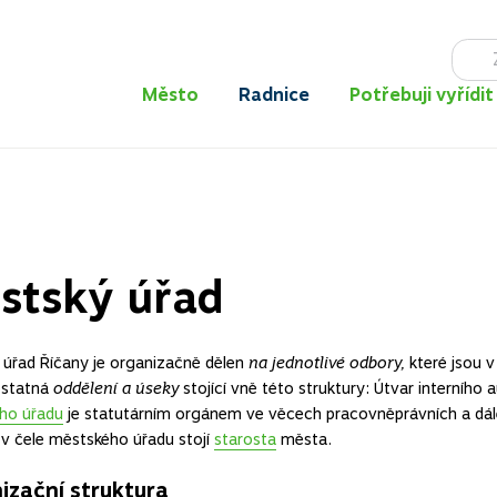
Město
Radnice
Potřebuji vyřídit
stský úřad
 úřad Říčany je organizačně dělen
na jednotlivé odbory,
které jsou 
ostatná
oddělení a úseky
stojící vně této struktury: Útvar interního 
ho úřadu
je statutárním orgánem ve věcech pracovněprávních a dál
 v čele městského úřadu stojí
starosta
města.
izační struktura