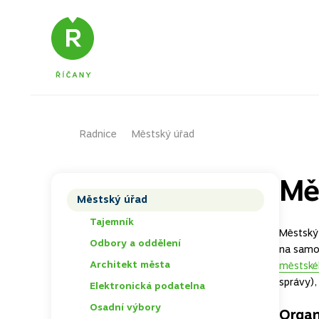
Radnice
Domů – původní
Městský úřad
Mě
Městský úřad
TOGGLE
Tajemník
Městský
Odbory a oddělení
TOGGLE
na sam
Architekt města
městské
správy),
Elektronická podatelna
Osadní výbory
TOGGLE
Organ