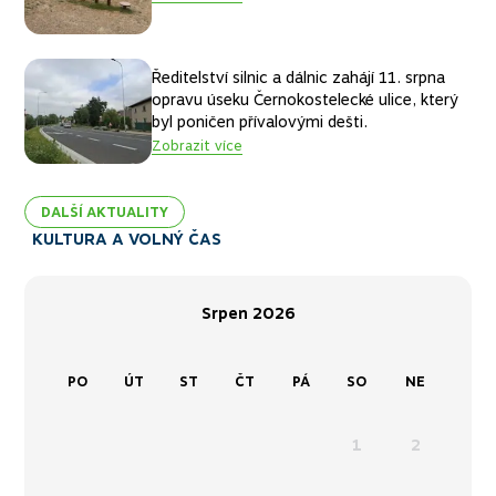
náruči přírody, v každém ročním období.
pětadevadesát, tady se nudit určitě nebudete.
Ředitelství silnic a dálnic zahájí 11. srpna
opravu úseku Černokostelecké ulice, který
byl poničen přívalovými dešti.
Zobrazit více
DALŠÍ AKTUALITY
KULTURA A VOLNÝ ČAS
Srpen
2026
Předchozí
Další
PO
ÚT
ST
ČT
PÁ
SO
NE
1
2