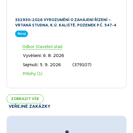
Sejmutí: 11. 8. 2026
333150/2026-MURI/OSAD/1384 (379067)
Přílohy (2)
332930-2026 VYROZUMĚNÍ O ZAHÁJENÍ ŘÍZENÍ –
VRTANÁ STUDNA, K.Ú. KALIŠTĚ, POZEMEK P.Č. 547-4
Nový
Odbor Stavební úřad
Vyvěšení: 6. 8. 2026
Sejmutí: 5. 9. 2026
(379107)
Přílohy (1)
ZOBRAZIT VŠE