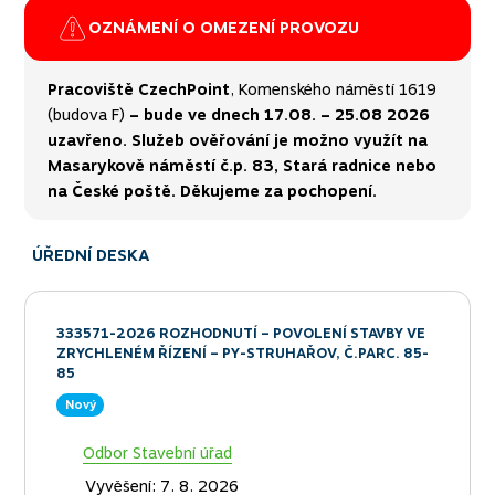
OZNÁMENÍ O OMEZENÍ PROVOZU
tí 1619
Oddělení evidence obyvatel a osobních dokladů
,
Pra
8 2026
Komenského náměstí 1619 (budova F) –
bude mít od
(bud
ít na
21. července do 4. září 2026 z důvodu přípravy
uza
e nebo
voleb dočasně omezený provoz.
V uvedeném
Mas
termínu nebude možné využít objednávkový systém.
na 
Klienti budou odbavováni pouze bez předchozího
objednání, a to v rámci upravených úředních hodin:
Pondělí a středa: 7.00–12.00 a 12.30–17.45
hod., Úterý a čtvrtek: 7.00–12.00 hod.
Děkujeme
za pochopení.
ÚŘEDNÍ DESKA
333571-2026 ROZHODNUTÍ – POVOLENÍ STAVBY VE
ZRYCHLENÉM ŘÍZENÍ – PY-STRUHAŘOV, Č.PARC. 85-
85