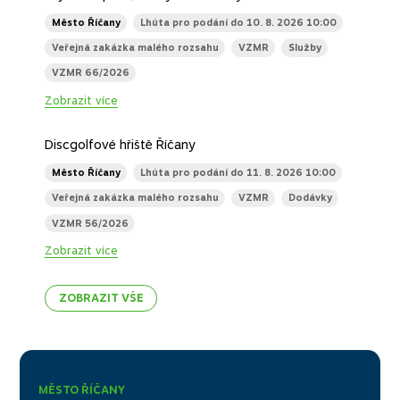
Zobrazit více
TDS a KBOZP na akci: „Dispoziční úpravy bytové části
objektu č.p.35,Říčany – 3.NP a byt č.17 ve 4.NP“
Město Říčany
Lhůta pro podání do 10. 8. 2026 10:00
Veřejná zakázka malého rozsahu
VZMR
Služby
VZMR 66/2026
Zobrazit více
Discgolfové hřiště Říčany
Město Říčany
Lhůta pro podání do 11. 8. 2026 10:00
Veřejná zakázka malého rozsahu
VZMR
Dodávky
VZMR 56/2026
Zobrazit více
ZOBRAZIT VŠE