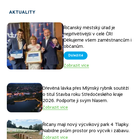
AKTUALITY
Říčanský městský úřad je
nejpřívětivější v celé ČR!
Děkujeme všem zaměstnancům i
občanům.
Důležité
Zobrazit více
Dřevěná lávka přes Mlýnský rybník soutěží
o titul Stavba roku Středočeského kraje
Jsme město
Jsme město
Jsme město
Jsme město
plné života…
plné
plné sportu…
plné
2026. Podpořte ji svým hlasem.
Zobrazit více
přírody…
kultury…
Zastavte se na chvíli a najděte si právě tu Vaši
Náš život je radost z pohybu – s dětmi, kamarády i
malou radost z kultury, sportu, historie nebo
na té nejvyšší úrovni. Každý si může najít to své, v
Říčany mají nový výcvikový park 4 Tlapky.
Meandry Rokytky, lesy kolem Olivovny, přírodní
Každý den se něco chystá – koncerty, filmy, výstavy
překrásné přírody kolem Říčan.
Říčanech je sport pro všechny.
Nabídne psům prostor pro výcvik i zábavu.
koupaliště, louky a remízky. Říčany jsou město v
či divadelní představení. Ať je vám pět nebo
Zobrazit více