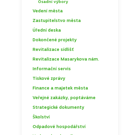
Osadní výbory
TOGGLE
Vedení města
TOGGLE
Zastupitelstvo města
TOGGLE
Úřední deska
TOGGLE
Dokončené projekty
TOGGLE
Revitalizace sídlišť
TOGGLE
Revitalizace Masarykova nám.
Informační servis
TOGGLE
Tiskové zprávy
Finance a majetek města
TOGGLE
Veřejné zakázky, poptáváme
TOGGLE
Strategické dokumenty
TOGGLE
Školství
TOGGLE
Odpadové hospodářství
TOGGLE