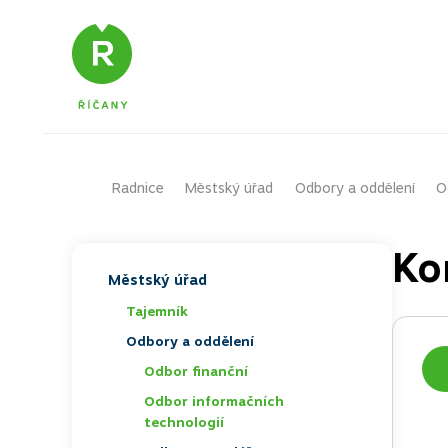
Radnice
Domů – původní
Městský úřad
Odbory a oddělení
O
Ko
Městský úřad
TOGGLE
Tajemník
Odbory a oddělení
TOGGLE
Odbor finanční
TOGGLE
Odbor informačních
technologií