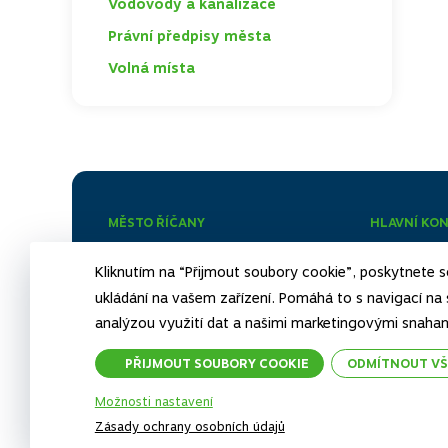
Vodovody a kanalizace
TOGGLE
Právní předpisy města
TOGGLE
Volná místa
MĚSTO ŘÍČANY
HLAVNÍ KO
Městský úřad Říčany
+420 3
Kliknutím na “Přijmout soubory cookie”, poskytnete so
Masarykovo náměstí
+420 3
ukládání na vašem zařízení. Pomáhá to s navigací na 
251 01 Říčany
analýzou využití dat a našimi marketingovými snaham
Všechny
Zobrazit na mapě
PŘIJMOUT SOUBORY COOKIE
ODMÍTNOUT VŠ
Možnosti nastavení
©
2026 Město Říčany. Všechna práva vyhrazena.
Zásady ochrany osobních údajů