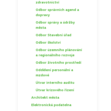
zdravotnictví
Odbor správních agend a
TOGGLE
dopravy
Odbor správy a údržby
TOGGLE
města
Odbor Stavební úřad
TOGGLE
Odbor školství
TOGGLE
Odbor územního plánování
TOGGLE
a regionálního rozvoje
Odbor životního prostředí
TOGGLE
Oddělení personální a
mzdové
Útvar interního auditu
Útvar krizového řízení
Architekt města
Elektronická podatelna