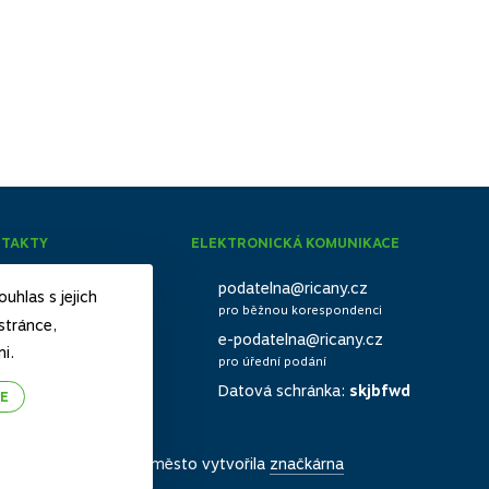
NTAKTY
ELEKTRONICKÁ KOMUNIKACE
23 618 111
podatelna@ricany.cz
uhlas s jejich
pro běžnou korespondenci
23 618 211
stránce,
e-podatelna@ricany.cz
i.
 kontakty
pro úřední podání
Datová schránka:
skjbfwd
E
Web pro naše město vytvořila
značkárna