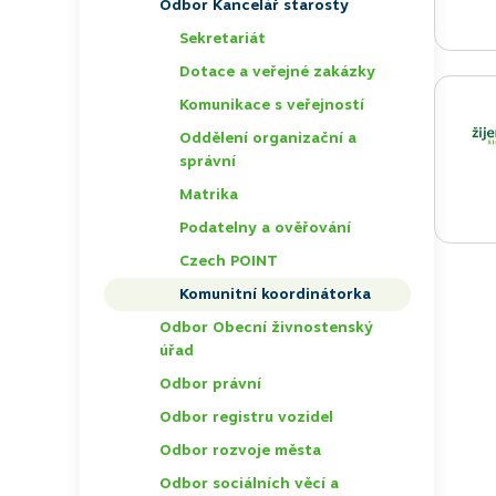
Odbor Kancelář starosty
TOGGLE
Sekretariát
Dotace a veřejné zakázky
Komunikace s veřejností
Oddělení organizační a
správní
Matrika
Podatelny a ověřování
Czech POINT
Komunitní koordinátorka
Odbor Obecní živnostenský
TOGGLE
úřad
Odbor právní
Odbor registru vozidel
TOGGLE
Odbor rozvoje města
Odbor sociálních věcí a
TOGGLE